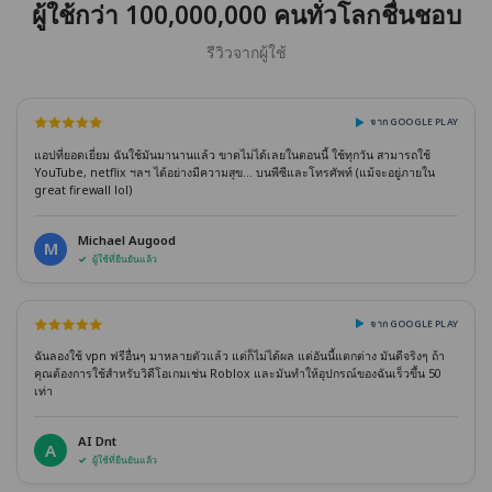
ผู้ใช้กว่า 100,000,000 คนทั่วโลกชื่นชอบ
รีวิวจากผู้ใช้
จาก GOOGLE PLAY
แอปที่ยอดเยี่ยม ฉันใช้มันมานานแล้ว ขาดไม่ได้เลยในตอนนี้ ใช้ทุกวัน สามารถใช้
YouTube, netflix ฯลฯ ได้อย่างมีความสุข... บนพีซีและโทรศัพท์ (แม้จะอยู่ภายใน
great firewall lol)
Michael Augood
M
ผู้ใช้ที่ยืนยันแล้ว
จาก GOOGLE PLAY
ฉันลองใช้ vpn ฟรีอื่นๆ มาหลายตัวแล้ว แต่ก็ไม่ได้ผล แต่อันนี้แตกต่าง มันดีจริงๆ ถ้า
คุณต้องการใช้สำหรับวิดีโอเกมเช่น Roblox และมันทำให้อุปกรณ์ของฉันเร็วขึ้น 50
เท่า
AI Dnt
A
ผู้ใช้ที่ยืนยันแล้ว