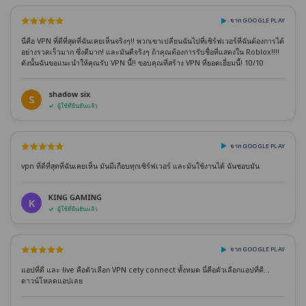
จาก GOOGLE PLAY
นี่คือ VPN ที่ดีที่สุดที่ฉันเคยเห็นจริงๆ!! พวกเขาเปลี่ยนฉันไปที่เซิร์ฟเวอร์ที่ฉันต้องการได้
อย่างรวดเร็วมาก ซึ่งดีมาก! และมันดีจริงๆ ถ้าคุณต้องการรับชื่อที่แสดงใน Roblox!!!!
ดังนั้นฉันขอแนะนำให้คุณรับ VPN นี้!! ขอบคุณที่สร้าง VPN ที่ยอดเยี่ยมนี้! 10/10
shadow six
S
ผู้ใช้ที่ยืนยันแล้ว
จาก GOOGLE PLAY
vpn ที่ดีที่สุดที่ฉันเคยเห็น มันมีเกือบทุกเซิร์ฟเวอร์ และมันใช้งานได้ ฉันชอบมัน
KING GAMING
K
ผู้ใช้ที่ยืนยันแล้ว
จาก GOOGLE PLAY
แอปที่ดี และ live คือตัวเลือก VPN cety connect ทั้งหมด นี่คือตัวเลือกแอปที่ดี...
ดาวน์โหลดแอปเลย