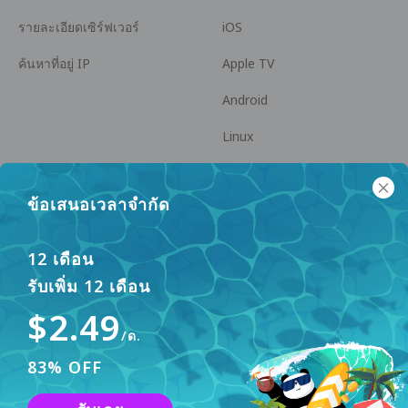
รายละเอียดเซิร์ฟเวอร์
iOS
ค้นหาที่อยู่ IP
Apple TV
Android
Linux
Android TV
ข้อเสนอเวลาจำกัด
ศูนย์ช่วยเหลือ
ความร่วมมือ
panda7x24@gmail.com
เป็นพันธมิตร
12 เดือน
รับเพิ่ม 12 เดือน
FAQ
$2.49
วิธีการชำระเงิน
/ด.
83% OFF
เว็บไซต์นี้ใช้คุกกี้เพื่อปรับปรุงประสบการณ์ผู้ใช้ หากต้องการ