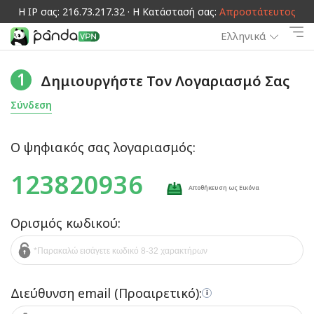
Η IP σας: 216.73.217.32 · Η Κατάστασή σας:
Απροστάτευτος
Ελληνικά
1
Δημιουργήστε Τον Λογαριασμό Σας
Σύνδεση
Ο ψηφιακός σας λογαριασμός:
123820936
Αποθήκευση ως Εικόνα
Ορισμός κωδικού:
Διεύθυνση email (Προαιρετικό):
i