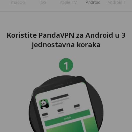
s
macOS
iOS
Apple TV
Android
Android TV
Koristite PandaVPN za Android u 3
jednostavna koraka