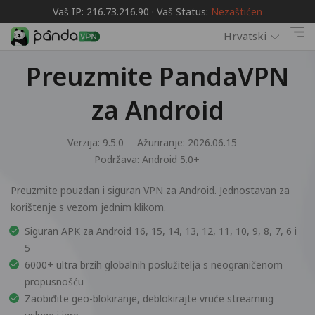
Vaš IP: 216.73.216.90 · Vaš Status:
Nezaštićen
Hrvatski
Preuzmite PandaVPN
za Android
Verzija: 9.5.0
Ažuriranje: 2026.06.15
Podržava:
Android 5.0+
Preuzmite pouzdan i siguran VPN za Android. Jednostavan za
korištenje s vezom jednim klikom.
Siguran APK za Android 16, 15, 14, 13, 12, 11, 10, 9, 8, 7, 6 i
5
6000+ ultra brzih globalnih poslužitelja s neograničenom
propusnošću
Zaobiđite geo-blokiranje, deblokirajte vruće streaming