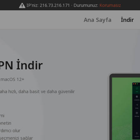
IP'niz: 216.73.216.171 · Durumunuz:
Korumasız
Ana Sayfa
İndir
PN İndir
:
macOS 12+
 hızlı, daha basit ve daha güvenilir
mi
önetin
dımcı olur
 seçmenizi sağlar