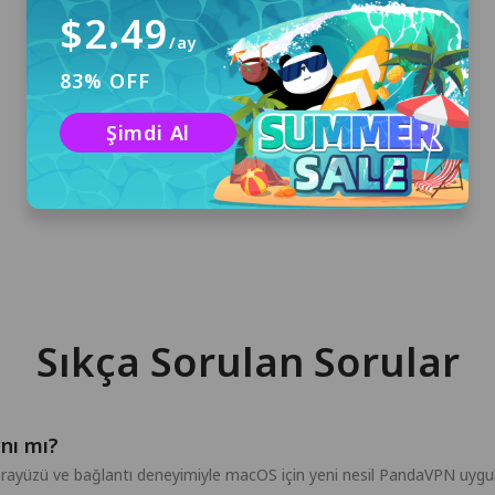
$2.49
/ay
83% OFF
İndir ve Yükle
macOS için PandaVPN'i indirmek ve
Şimdi Al
bilgisayarınıza yüklemek için "Ücretsiz İndir"e
tıklayın.
Sıkça Sorulan Sorular
nı mı?
arayüzü ve bağlantı deneyimiyle macOS için yeni nesil PandaVPN uygul