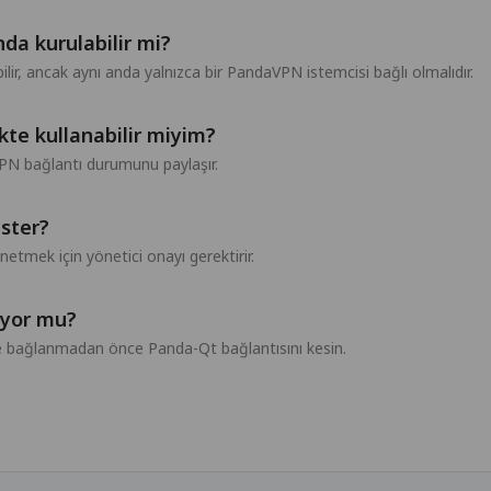
a kurulabilir mi?
ilir, ancak aynı anda yalnızca bir PandaVPN istemcisi bağlı olmalıdır.
kte kullanabilir miyim?
N bağlantı durumunu paylaşır.
ister?
mek için yönetici onayı gerektirir.
iyor mu?
ile bağlanmadan önce Panda-Qt bağlantısını kesin.