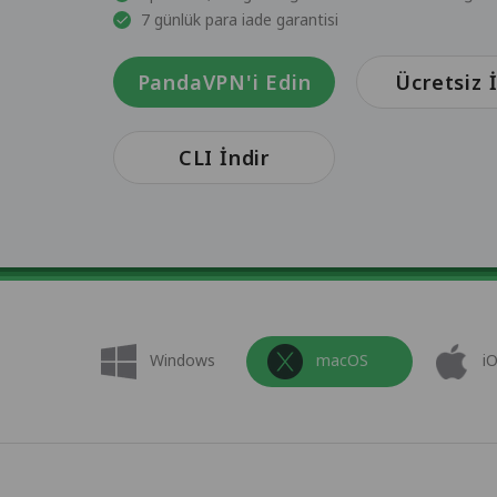
7 günlük para iade garantisi
PandaVPN'i Edin
Ücretsiz 
CLI İndir
Windows
macOS
i