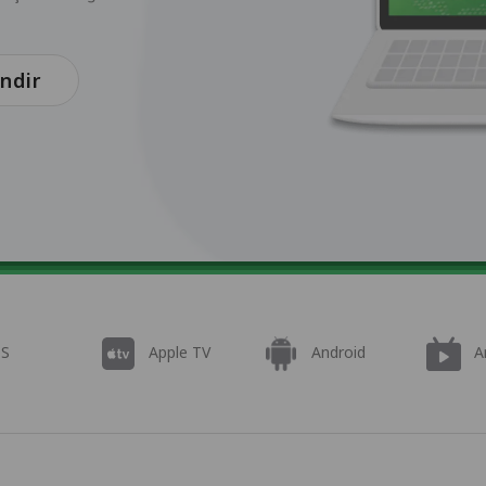
İndir
OS
Apple TV
Android
A