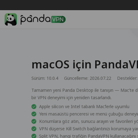
macOS için PandaV
Sürüm: 10.0.4
Güncelleme: 2026.07.22
Destekler
Tamamen yeni Panda Desktop ile tanışın — Mac’te daha
bir VPN deneyimi için yeniden tasarlandı.
Apple silicon ve Intel tabanlı Mac’lerle uyumlu
Yeni masaüstü penceresi ve menü çubuğu deneyi
Konumlara göz atın, sunucu arayın ve favorileri y
VPN düşerse Kill Switch bağlantınızı korumaya yar
Split VPN, hangi trafiğin PandaVPN kullanacağını