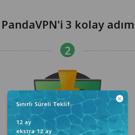
 PandaVPN'i 3 kolay adım
Sınırlı Süreli Teklif
12 ay
ekstra 12 ay