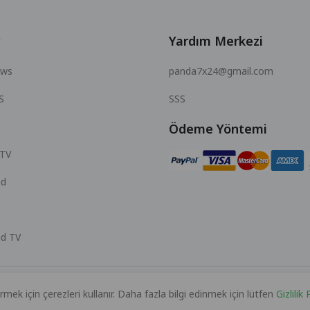
Yardım Merkezi
ows
panda7x24@gmail.com
S
SSS
Ödeme Yöntemi
 TV
id
id TV
rmek için çerezleri kullanır. Daha fazla bilgi edinmek için lütfen
Gizlilik
© 2026 MOPUBI LIMITED. All rights reserved.