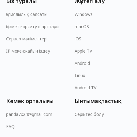
Біз туралы
Жүктеп алу
Құпиялылық саясаты
Windows
Қызмет көрсету шарттары
macOS
Сервер мәліметтері
iOS
IP мекенжайын іздеу
Apple TV
Android
Linux
Android TV
Көмек орталығы
Ынтымақтастық
panda7x24@gmail.com
Серіктес болу
FAQ