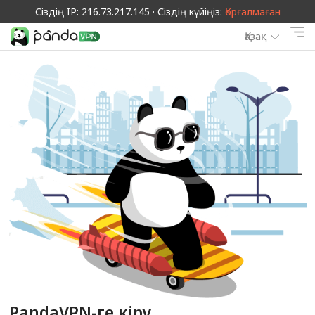
Сіздің IP: 216.73.217.145 · Сіздің күйіңіз:
Қорғалмаған
Қазақ
PandaVPN-ге кіру