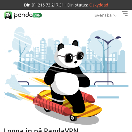
Din IP: 216.73.217.31 · Din status:
Oskyddad
Svenska
Logga in på PandaVPN