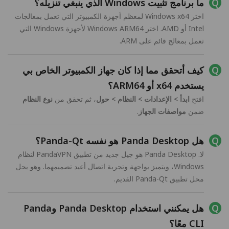
ما برنامج تثبيت Windows الذي ينبغي تنزيله؟
اختر Windows x64 لمعظم أجهزة الكمبيوتر التي تعمل بمعالجات
Intel أو AMD. اختر Windows ARM64 لأجهزة Windows التي
تعمل بمعالج قائم على ARM.
كيف أتحقق مما إذا كان جهاز الكمبيوتر الخاص بي
يستخدم x64 أو ARM64؟
افتح
ابدأ > الإعدادات > النظام > حول
، ثم تحقق من
نوع النظام
ضمن
مواصفات الجهاز
.
هل Panda Desktop هو نفسه Panda-Qt؟
لا. Panda Desktop هو جيل جديد من تطبيق PandaVPN لنظام
Windows، ويتميز بواجهة وتجربة اتصال أعيد تصميمهما. وهو يحل
محل تطبيق Panda-Qt القديم.
هل يمكنني استخدام Panda Desktop وPanda
CLI معًا؟