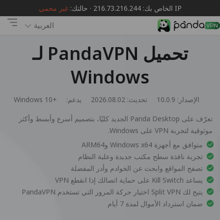
IP الخاص بك: 216.73.216.244 · حالتك:
غير محمي
العربية
تحميل PandaVPN لـ
Windows
الإصدار: 10.0.9
تحديث: 2026.08.02
يدعم:
Windows 10+
تعرّف على Panda Desktop الجديد كليًا، بتصميم أسرع وأبسط وأكثر
موثوقية لتجربة VPN على Windows.
متوافق مع أجهزة Windows x64 وARM64
تجربة نافذة سطح مكتب جديدة وعلبة النظام
تصفح المواقع وابحث عن الخوادم وأدر المفضلة
يساعد Kill Switch على حماية اتصالك إذا انقطع VPN
يتيح لك Split VPN اختيار حركة المرور التي تستخدم PandaVPN
ضمان استرداد الأموال لمدة 7 أيام