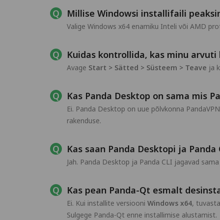
Millise Windowsi installifaili peaks
Valige Windows x64 enamiku Inteli või AMD pr
Kuidas kontrollida, kas minu arvuti
Avage
Start > Sätted > Süsteem > Teave
ja k
Kas Panda Desktop on sama mis P
Ei. Panda Desktop on uue põlvkonna PandaVPN-
rakenduse.
Kas saan Panda Desktopi ja Panda 
Jah. Panda Desktop ja Panda CLI jagavad sama
Kas pean Panda-Qt esmalt desinsta
Ei. Kui installite versiooni
Windows x64
, tuvast
Sulgege Panda-Qt enne installimise alustamist.