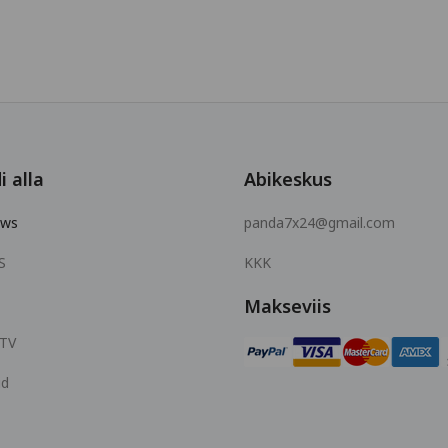
i alla
Abikeskus
ows
panda7x24@gmail.com
S
KKK
Makseviis
 TV
id