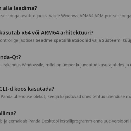
in alla laadima?
otsessoriga arvutite jaoks. Valige Windows ARM64 ARM-protsessorig
 kasutab x64 või ARM64 arhitektuuri?
ontrollige jaotises
Seadme spetsifikatsioonid
välja
Süsteemi tüü
anda-Qt?
i rakendus Windowsile, millel on ümber kujundatud kasutajaliides
CLI-d koos kasutada?
 Panda ühenduse olekut, seega kajastuvad ühes tehtud ühenduse mu
llima?
ab ja eemaldab Panda Desktopi installiprogramm enne uue versiooni 