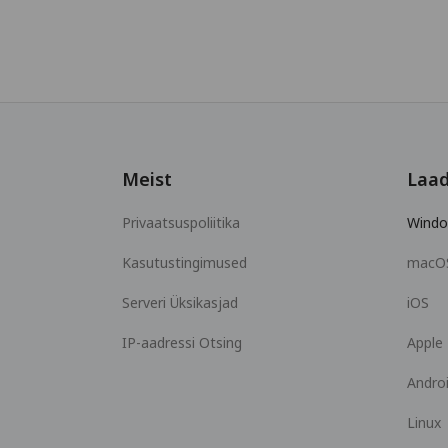
Meist
Laad
Privaatsuspoliitika
Wind
Kasutustingimused
macO
Serveri Üksikasjad
iOS
IP-aadressi Otsing
Apple
Andro
Linux