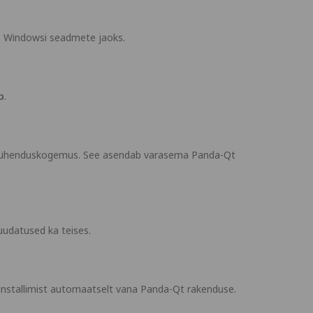
a Windowsi seadmete jaoks.
p
.
 ja ühenduskogemus. See asendab varasema Panda-Qt
udatused ka teises.
installimist automaatselt vana Panda-Qt rakenduse.