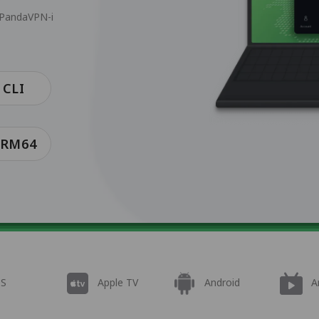
b PandaVPN-i
 CLI
 ARM64
OS
Apple TV
Android
A