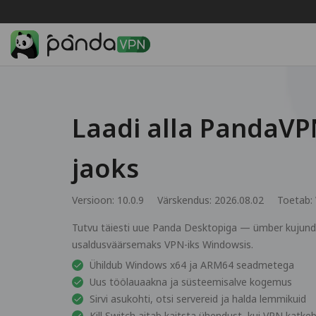
Laadi alla PandaV
jaoks
Versioon: 10.0.9
Värskendus: 2026.08.02
Toetab:
Tutvu täiesti uue Panda Desktopiga — ümber kujunda
usaldusväärsemaks VPN-iks Windowsis.
Ühildub Windows x64 ja ARM64 seadmetega
Uus töölauaakna ja süsteemisalve kogemus
Sirvi asukohti, otsi servereid ja halda lemmikuid
Kill Switch aitab kaitsta ühendust, kui VPN katke